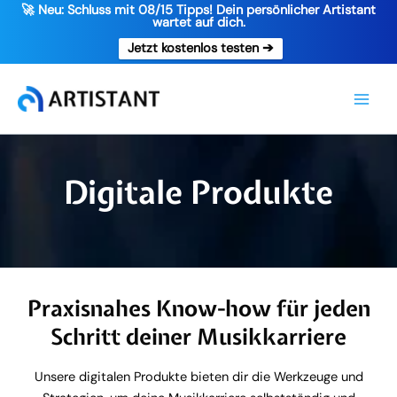
🚀 Neu: Schluss mit 08/15 Tipps! Dein persönlicher Artistant
wartet auf dich.
Jetzt kostenlos testen ➔
Zum
Inhalt
Main
springen
Men
Digitale Produkte
Praxisnahes Know-how für jeden
Schritt deiner Musikkarriere
Unsere digitalen Produkte bieten dir die Werkzeuge und