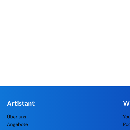
Artistant
W
Über uns
Yo
Angebote
Po