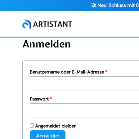
🚀 Neu: Schluss mit 0
Zum
Inhalt
springen
Anmelden
Erforderlich
Benutzername oder E-Mail-Adresse
*
Erforderlich
Passwort
*
Angemeldet bleiben
Anmelden