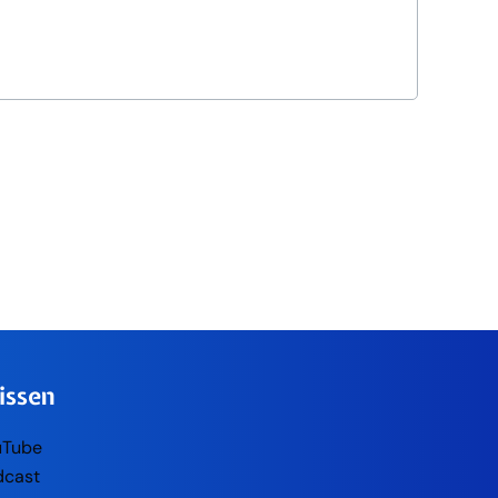
issen
uTube
dcast