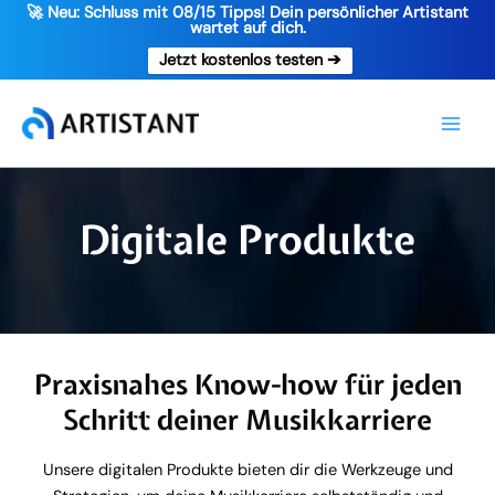
🚀 Neu: Schluss mit 08/15 Tipps! Dein persönlicher Artistant
wartet auf dich.
Jetzt kostenlos testen ➔
Zum
Inhalt
Main
springen
Men
Digitale Produkte
Praxisnahes Know-how für jeden
Schritt deiner Musikkarriere
Unsere digitalen Produkte bieten dir die Werkzeuge und